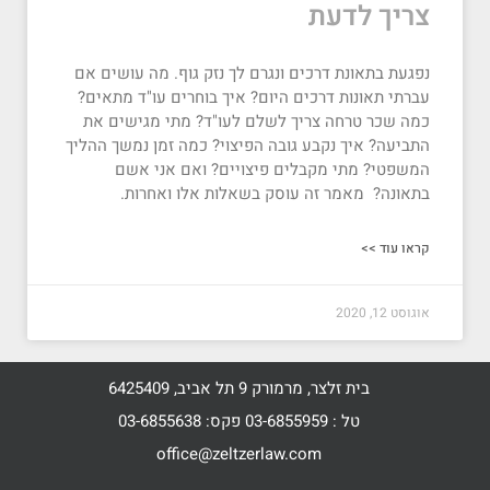
צריך לדעת
נפגעת בתאונת דרכים ונגרם לך נזק גוף. מה עושים אם
עברתי תאונות דרכים היום? איך בוחרים עו"ד מתאים?
כמה שכר טרחה צריך לשלם לעו"ד? מתי מגישים את
התביעה? איך נקבע גובה הפיצוי? כמה זמן נמשך ההליך
המשפטי? מתי מקבלים פיצויים? ואם אני אשם
בתאונה? מאמר זה עוסק בשאלות אלו ואחרות.
קראו עוד >>
אוגוסט 12, 2020
בית זלצר, מרמורק 9 תל אביב, 6425409
טל : 03-6855959 פקס: 03-6855638
office@zeltzerlaw.com