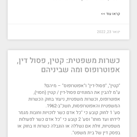
קראו עוד >>
ינואר 23, 2022
כשרות משפטית: קטין, פסול דין,
אפוטרופוס ומה שביניהם
"קטין", "פסול-דין" ו"אפוטרופוס" – מיהם?
ע"מ להבין את המונחים פסול-דין / קטין (חסוי),
אפוטרופוס, וכשרות משפטית, ניעזר בחוק הכשרות
המשפטית והאפוטרופסות, תשכ"ב-1962.
סע' 1 לחוק קובע כי "כל אדם כשר לזכויות וחובות מגמר
לידתו ועד מותו" וסע' 2 קובע כי "כל אדם כשר לפעולות
משפטיות, זולת אם נשללה או הוגבלה כשרות זו בחוק או
בפסק דין של בית משפט".