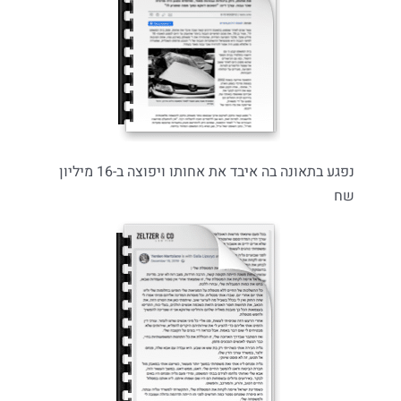
נפגע בתאונה בה איבד את אחותו ויפוצה ב-16 מיליון
שח