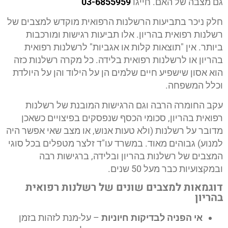
גם מצבה של האם. חייגו
03-6855959
חלק ניכר בתביעות הרשלנות הרפואית מוקדש למצבים של
רשלנות רפואית בהריון. אלו תביעות רגישות ומורכבות
ביותר. אין "תוצאות קלות או אגביות" לרשלנות רפואית
בהריון או לרשלנות רפואית בלידה. כל מקרה רשלנות כזה
הוא אסון שישפיע חיים שלמים הן על הילוד והן על היולדת
וכלל המשפחה.
עקב החומרה הרבה וגם הרגישות המובנת של רשלנות
רפואית בהריון, סכומי הכסף שנפסקים בפיצויים כשאכן
מדובר על רשלנות (ולא טעות אנוש, או מצב שאי אפשר היה
למנוע) גבוהים מאוד. במשרד עו"ד זלצר מטפלים בכל סוגי
המצבים של רשלנות בהריון ובלידה, ברגישות רבה
ובמקצועיות כבר מעל 50 שנים.
דוגמאות למצבים שונים של רשלנות רפואית
בהריון
אי הפניה לבדיקות חיוניות
– על-מנת לזהות בזמן