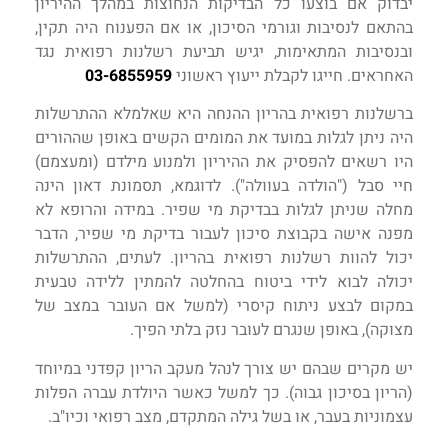
יבדוק אם בוצעו כל הבדיקות הנחוצות במהלך ההיריון
בהתאם לנסיבות וגורמי הסיכון, או אם הפענוח היה תקין,
ובנסיבות המתאימות, יגיש תביעת רשלנות רפואית נגד
האחראים. חייגו לקבלת ייעוץ ראשוני
03-6855959
ברשלנות רפואית בהריון ההנחה היא שאלמלא ההתרשלות
היה ניתן לגלות במועד את המומים הקשים באופן שההורים
היו רשאים להפסיק את ההיריון ולמנוע מילדם (ומעצמם)
חיי סבל ("הולדה בעוולה"). לדוגמא, תסמונת דאון הינה
מחלה שניתן לגלות בבדיקת מי שפיר. במידה והרופא לא
מפנה אישה בקבוצת סיכון לעבור בדיקת מי שפיר, הדבר
יכול להוות רשלנות רפואית בהריון. לעתים, ההתרשלות
יכולה לבוא לידי ביטוח בהחלטה להמתין ללידה טבעית
במקום לבצע ניתוח קיסרי (למשל אם העובר במצב של
מצוקה), באופן שנגרם לעובר נזק בלתי הפיך.
יש מקרים שבהם יש צורך לנהל מעקב הריון קפדני במיוחד
(הריון בסיכון גבוה). כך למשל כאשר היולדת עברה הפלות
עצמוניות בעבר, או בשל גילה המתקדם, מצב רפואי וכיו"ב.