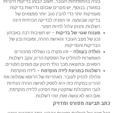
בעיה בהתפתחות העובר, חשוב לבצע בדיקות חיוניות
במועדן. בנוסף, יש מקרים שבהם נדרשות בדיקות
מעמיקות יותר כדי להבין טוב יותר ממצאים של
בדיקה שבוצעה. אי הפניה לבדיקה הכרחית הינה
רשלנות, והנזק עלול להיות חמור.
פענוח שגוי של בדיקות
– יש חשיבות רבה באבחון
נכון של מצב העובר והאישה ההרה, ופענוח נכון של
הבדיקות והסריקות.
הולדה בעוולה
– זהו מקרה בו נשללה מההורים
האפשרות להחליט על הפסקת הריון, עקב רשלנות
רופאים, וכתוצאה מכך נולד תינוק עם מומים חמורים.
רשלנות במניעת לידה מוקדמת
– לידה מוקדמת
עלולה להזיק לעובר. האחריות של הרופא שמלווה את
ההריון במקרה כזה היא לספק לאישה ההרה הנחיות
לגבי התנהלות שתקטין את הסיכון ללידה מוקדמת,
ואם הוא לא עושה זאת, זוהי רשלנות.
כתב תביעה מפורט ומדויק