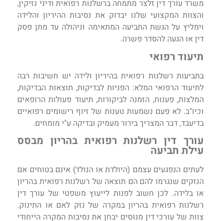
משרד עורך דין זלצר מתמחה ברשלנות רפואית ודיני נזיקין,
והצוות המקצועי שלנו יבדוק את נסיבות ההיריון והלידה
וימליץ על הגשת התביעה המתאימה וניהולה עד מתן פסק
דין או הגעה להסדר פשרה.
תיעוד רפואי
בתביעות רשלנות רפואית בהיריון ולידה יש חשיבות רבה
לתיעוד הרפואי המלא: הפניות לבדיקות, תוצאות הבדיקות,
המלצות, פענוח, הזמנה לביקורות, תיעוד פעולות הרופאים
וכיו"ב. לא פעם נשמעות טענות של זיוף רישומים רפואיים
בדיעבד, דבר המצריך בירור מעמיק ובדיקה ע"י מומחים.
עורך דין רשלנות רפואית בהריון מבסס
עילת תביעה
לעתים הנפגעים עצמם (היולדת או הנולד) אינם בטוחים אם
הנזקים שנגרמו להם הם תוצאה של רשלנות רפואית בהריון
או בלידה. לכן חשוב לפנות לייעוץ משפטי של עורך דין
רשלנות רפואית בהריון במקרה של נזק לאם או התינוק.
צוות של עורכי דין מנוסים יבחן את נסיבות המקרה הייחודי