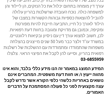
בכל מצב של רשלנות רפואית בהריון, כתב התביעה שיכין
עורך דין מומחה בתחום יכלול את כל הנזקים, הן ליילוד והן
למשפחה כולה. נוכח העובדה שרשלנות בהריון עלולה
להוביל להוצאות כספיות גבוהות הקשורות במצבו של
הילוד לאורך כל חייו, התביעה חייבת להיות מפורטת
ומקיפה, וכמובן גם מדויקת ומגובה בחוות דעת רפואיות.
לכן, חשוב למצוא עורך דין עם ניסיון ובקיאות רלוונטיים.
במשרד עו"ד זלצר כבר מעל 50 שנים מייצגים בהצלחה
משפחות שהתמודדו ומתמודדות עם ההשלכות של רשלנות
רפואית בהריון, וסייעו להן לקבל את הפיצוי הראוי. צלצלו
03-6855959
המידע המוצג במאמר זה הנו מידע כללי בלבד, והוא אינו
מהווה ייעוץ ו/ או חוות דעת משפטית. המחברים אינם
נושאים באחריות כלשהי כלפי הקורא אשר נדרש לקבל
עצה מקצועית לפני כל פעולה המסתמכת על הדברים
האמורים
.