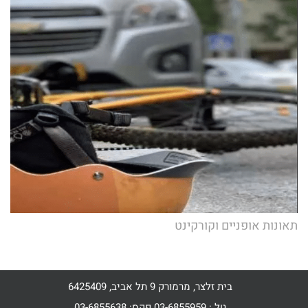
תאונות אופניים וקורקינט
בית זלצר, מרמורק 9 תל אביב, 6425409
טל : 03-6855959 פקס: 03-6855638