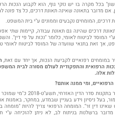
ון" בכל מקרה בו יש נזקי גוף, הוא לקבוע הנכות הר
. אם מדובר בתאונה שאינה תאונת דרכים, כל צד פונה ל
 דרכים, המומחים נקבעים וממונים ע"י בית המשפט.
ונת דרכים שהינה גם תאונת עבודה, קיימות שתי אפש
י המוסד לביטוח לאומי, כלומר "נכות על פי דין". והשנ
, אך זאת בתנאי שוועדה של המוסד לביטוח לאומי טר
 במומחים רפואיים לקביעת הנכות, אך יחד עם זאת,
ה
נכות הרפואית והתפקודית לעולם מסורה לבית המשפ
ות אלה.
הרפואיים, ומי ממנה אותם?
"מומחה" – מוגדר בתקנות סדר הדין האז
אמור, בעל ניסיון וידע בעניין שבמדע, במחקר, באמנות א
אינו דין זר". המומחה הרפואי צריך להיות "מומחה ב
דובר ברשלנות בניתוח לב, לא ניתן להוכיחה ע"י ח