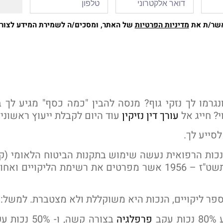
אשר/ת את
מדיניות הפרטיות
של האתר, ומסכים/ה לשמירת המידע לצורך 
נגרמו לך נזקי גוף? מנסה להבין "כמה כסף" מגיע לך 
י? חייג אל
עורך דין נזיקין
עוד היום לקבלת ייעוץ ראשוני
סייע לך.
נכות הרפואית נעשה שימוש בתקנות הביטוח הלאומי (קב
לנפגעי עבודה) תשט"ז – 1956 אשר מפרטים את רשימת הליקויים
פר ליקויים, הנכות היא משוקללת ולא מצטברת. למשל:
קב
פרפלגיה
בצורה קשה, ו-