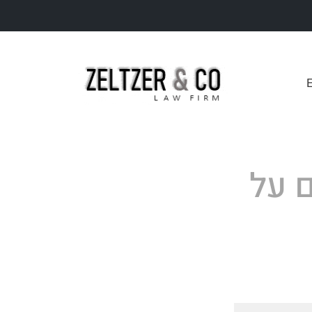
E
 על