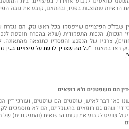
שפט שואפים לקבוע אחידות בפיצויים. בית המשפט 
ת הראיות שמוצגות בפניו, ובהתאם, קובע את גובה הפיצ
ן שבד"כ הפיצויים שייפסקו בכל ראש נזק, הם נגזרת 
י הנכות), הנכות התפקודית (שלא בהכרח חופפת לנכו
זים), צרכיו של הנפגע והפסדיו כתוצאה מהתאונה. 
נזק ראו במאמר
"כל מה שצריך לדעת על פיצויים בגין נזק
"
.
דין הם משפטנים ולא רופאים
ו כאן דבר לאיש, שופטים הם שופטים, ועורכי דין הם 
 דין שהם גם רופאים בהשכלתם, הם לא מוסמכים לקבוע
יכול שופט לקבוע את נכותו הרפואית (והתפקודית) של ה
ם.