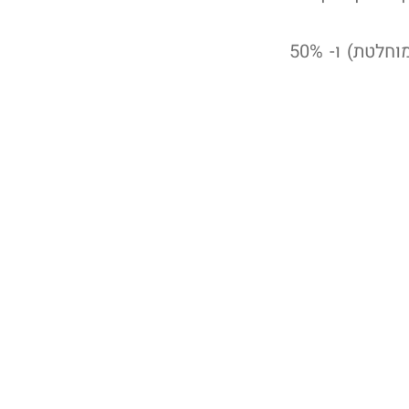
מוחלטת (חוסר תנועתיות מוחלטת) ו- 50%