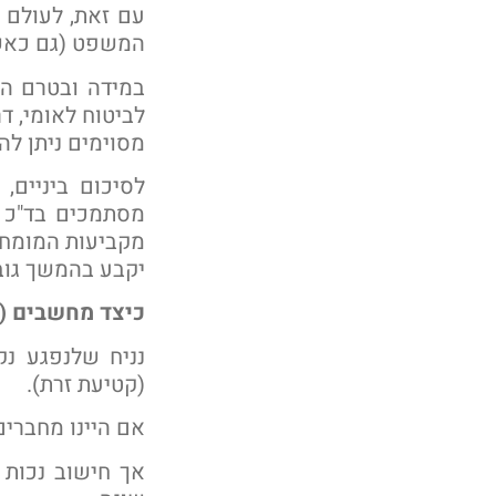
עם זאת, לעולם 
המשפט (גם כאש
במידה ובטרם הג
לביטוח לאומי, דר
מסוימים ניתן לה
לסיכום ביניים,
מסתמכים בד"כ
מקביעות המומחה 
יקבע בהמשך גוב
כיצד מחשבים ("
(קטיעת זרת).
אם היינו מחברים 
אך חישוב נכות 