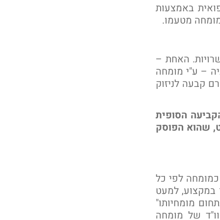
פואית באמצעות
מומחה מטעמו.
רויות. האחת –
יה – ע"י מומחה
ם קבעה לניזוק
קביעה הסופית
ט, שהוא הפוסק
רחי, תשע"ט-2018 כ"מי שמוכר כמומחה לפי כל
ו במקצוע, למעט
תחום מומחיותו"
וו"ד של מומחה