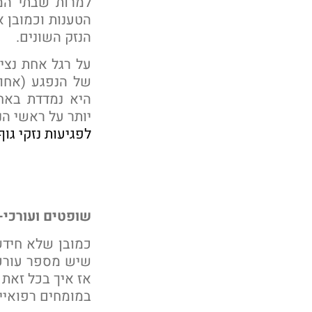
למרות שבתי המ
הטענות וכמובן א
הנזק השונים.
על רגל אחת נציי
של הנפגע (אחוז
היא נמדדת באחו
יותר על ראשי ה
לפגיעות נזקי גוף
שופטים ועורכי-
כמובן שלא חידשנ
שיש מספר עורכי
אז איך בכל זאת 
במומחים רפואיי